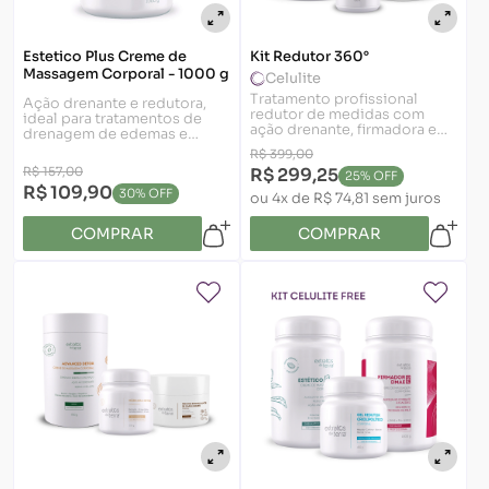
Estetico Plus Creme de
Kit Redutor 360°
Massagem Corporal - 1000 g
Celulite
Tratamento profissional
Ação drenante e redutora,
redutor de medidas com
ideal para tratamentos de
ação drenante, firmadora e
drenagem de edemas e
lipolítica. Resultados
celulite.
R$ 399,00
completos em celulite,
R$ 157,00
R$ 299,25
inchaço e remodelação
25% OFF
R$ 109,90
corporal.
30% OFF
ou 4x de R$ 74,81 sem juros
COMPRAR
COMPRAR