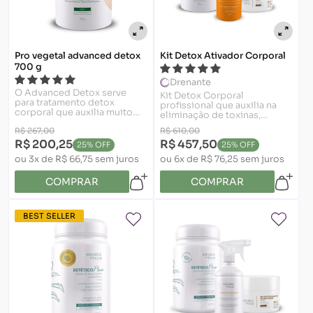
Pro vegetal advanced detox
Kit Detox Ativador Corporal
700 g
Drenante
O Advanced Detox serve
Kit Detox Corporal
para tratamento detox
profissional que auxilia na
corporal que auxilia muito
eliminação de toxinas,
nos resultados de
redução de edemas e
R$ 267,00
R$ 610,00
protocolos de redução de
melhora da textura da pele
gordura, edema e de celulite.
R$ 200,25
R$ 457,50
em protocolos corporais
25% OFF
25% OFF
ou 3x de R$ 66,75 sem juros
ou 6x de R$ 76,25 sem juros
COMPRAR
COMPRAR
BEST SELLER