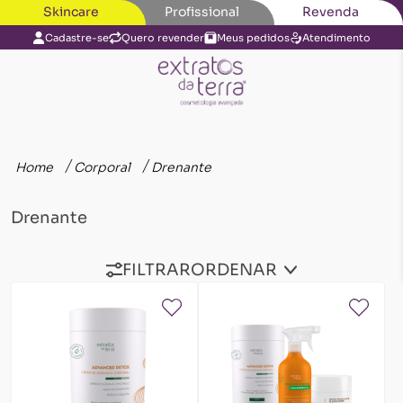
Skincare
Profissional
Revenda
Cadastre-se
Quero revender
Meus pedidos
Atendimento
Home
Corporal
Drenante
Drenante
FILTRAR
ORDENAR