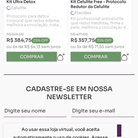
Kit Ultra Detox
Kit Celulite Free - Protocolo
Redutor da Celulite
Celulite
Flacidez
Protocolo para detox
Kit profissional anticelulite
corporal que reduz edema,
que reduz medidas, firma a
melhora a circulação, trata
pele, melhora a circulação e
celulite e deixa a pele mais
suaviza o aspecto da celulite.
uniforme.
R$ 513,00
R$ 477,00
R$ 384,75
R$ 357,75
25% OFF
25% OFF
ou 6x de R$ 64,13 sem juros
ou 5x de R$ 71,55 sem juros
COMPRAR
COMPRAR
CADASTRE-SE EM NOSSA
NEWSLETTER
Ao usar essa loja virtual, você aceita
CADASTRE-SE
automaticamente o uso de cookies. Acesse