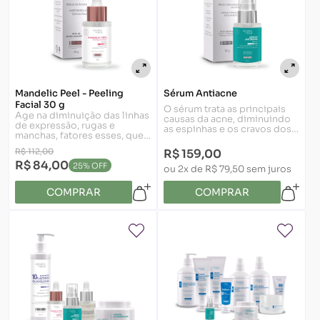
Ácido Agárico
→ reduz a produção de sebo e diminui
poros dilatados.
Niacinamida
→ calmante, anti-inflamatória e protetora da
barreira cutânea.
Acneol
→ ativo inovador que age em múltiplos mecanismos
Mandelic Peel - Peeling
Sérum Antiacne
Facial 30 g
da acne, prevenindo recidivas.
O sérum trata as principais
Age na diminuição das linhas
causas da acne, diminuindo
Esferas Antibrilho
→ proporcionam efeito matte imediato.
de expressão, rugas e
as espinhas e os cravos dos
manchas, fatores esses, que
rosto, além de controlar a
Complexos regeneradores do Sérum Exointense
→
estão muitas vezes
oleosidade com resultado
R$ 112,00
R$ 159,00
combinados no
visível em 24 horas.
aceleram cicatrização e a regeneração da pele
R$ 84,00
envelhecimento da pele.
25% OFF
ou 2x de R$ 79,50 sem juros
COMPRAR
COMPRAR
O resultado é um tratamento antiacne que respeita a
fisiologia da pele e entrega resultados prolongados, pois
devolve a saúde à pele acneica.
Como aplicar o protocolo antiacne na
cabine