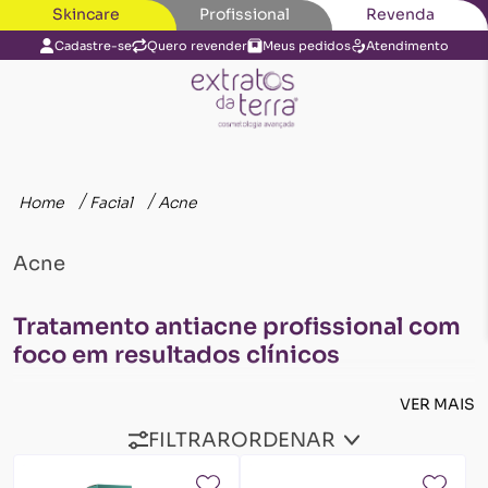
Skincare
Profissional
Revenda
Cadastre-se
Quero revender
Meus pedidos
Atendimento
Home
Facial
Acne
Acne
Tratamento antiacne profissional com
foco em resultados clínicos
VER MAIS
O protocolo antiacne profissional foi desenvolvido para
FILTRAR
ORDENAR
oferecer ao esteticista um tratamento completo, eficaz e
seguro para peles acneicas. Combinando ativos de alta